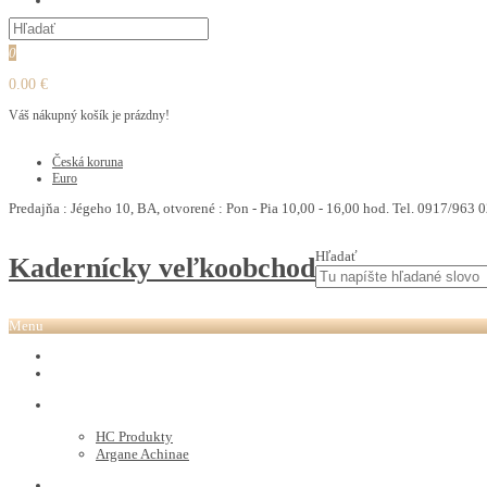
PEDIKURA
0
0.00 €
Váš nákupný košík je prázdny!
€
Česká koruna
Euro
Predajňa : Jégeho 10, BA, otvorené : Pon - Pia 10,00 - 16,00 hod. Tel. 0917/963 0
Hľadať
Kadernícky veľkoobchod
Menu
REVOX PLEX
Tutto FARBY
HC LABORATORY
HC Produkty
Argane Achinae
NEVITALY