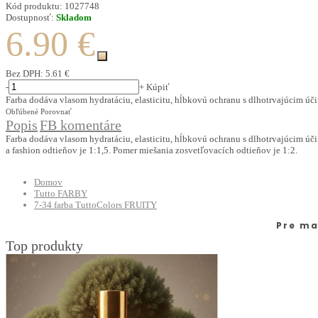
Kód produktu:
1027748
Dostupnosť:
Skladom
6.90 €
Bez DPH:
5.61 €
-
+
Kúpiť
Farba dodáva vlasom hydratáciu, elasticitu, hĺbkovú ochranu s dlhotrvajúcim 
Obľúbené
Porovnať
Popis
FB komentáre
Farba dodáva vlasom hydratáciu, elasticitu, hĺbkovú ochranu s dlhotrvajúcim úči
a fashion odtieňov je 1:1,5. Pomer miešania zosvetľovacích odtieňov je 1:2.
Domov
Tutto FARBY
7-34 farba TuttoColors FRUITY
Pre ma
Top produkty