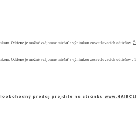
účinkom. Odtiene je možné vzájomne miešať s výnimkou zosvetľovacích odtieňov.
Čí
nkom. Odtiene je možné vzájomne miešať s výnimkou zosvetľovacích odtieňov : 11.0
loobchodný predaj prejdite na stránku
www.HAIRCL