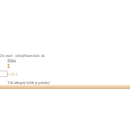
24, mail : info@hairclinic.sk
Filter
0
0.00 €
Váš nákupný košík je prázdny!