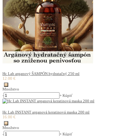
Hc Lab arganový ŠAMPÓN hydratačný 250 ml
12.00 €
Množstvo
-
+
Kúpiť
Hc Lab INSTANT arganová keratinová maska 200 ml
16.00 €
Množstvo
-
+
Kúpiť