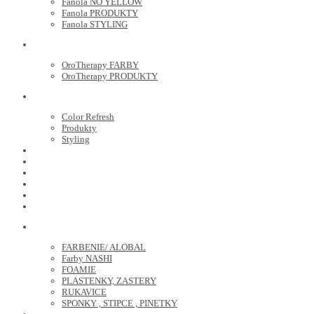
Fanola NO YELLOW
Fanola PRODUKTY
Fanola STYLING
ORO THERAPY
OroTherapy FARBY
OroTherapy PRODUKTY
MARIA NILA
Color Refresh
Produkty
Styling
JOICO
OLAPLEX
NOZNICE
KEFY
HREBENE
ELEKTRO
KADERNICKE POTREBY
FARBENIE/ ALOBAL
Farby NASHI
FOAMIE
PLASTENKY, ZASTERY
RUKAVICE
SPONKY , STIPCE , PINETKY