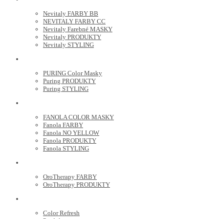
Nevitaly FARBY BB
NEVITALY FARBY CC
Nevitaly Farebné MASKY
Nevitaly PRODUKTY
Nevitaly STYLING
PURING
PURING Color Masky
Puring PRODUKTY
Puring STYLING
FANOLA
FANOLA COLOR MASKY
Fanola FARBY
Fanola NO YELLOW
Fanola PRODUKTY
Fanola STYLING
ORO THERAPY
OroTherapy FARBY
OroTherapy PRODUKTY
MARIA NILA
Color Refresh