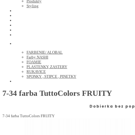
Produkty
Styling
JOICO
OLAPLEX
NOZNICE
KEFY
HREBENE
ELEKTRO
KADERNICKE POTREBY
FARBENIE/ ALOBAL
Farby NASHI
FOAMIE
PLASTENKY, ZASTERY
RUKAVICE
SPONKY , STIPCE , PINETKY
PEDIKURA
7-34 farba TuttoColors FRUITY
Dobierka bez pop
7-34 farba TuttoColors FRUITY