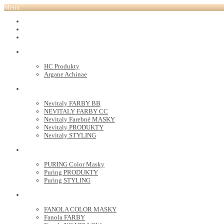
Menu
REVOX PLEX
Tutto FARBY
HC LABORATORY
HC Produkty
Argane Achinae
NEVITALY
Nevitaly FARBY BB
NEVITALY FARBY CC
Nevitaly Farebné MASKY
Nevitaly PRODUKTY
Nevitaly STYLING
PURING
PURING Color Masky
Puring PRODUKTY
Puring STYLING
FANOLA
FANOLA COLOR MASKY
Fanola FARBY