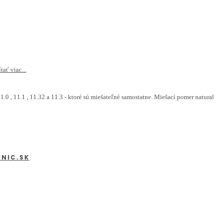
tať viac...
 , 11.1 , 11.32 a 11.3 - ktoré sú miešateľné samostatne. Miešací pomer natural
INIC.SK