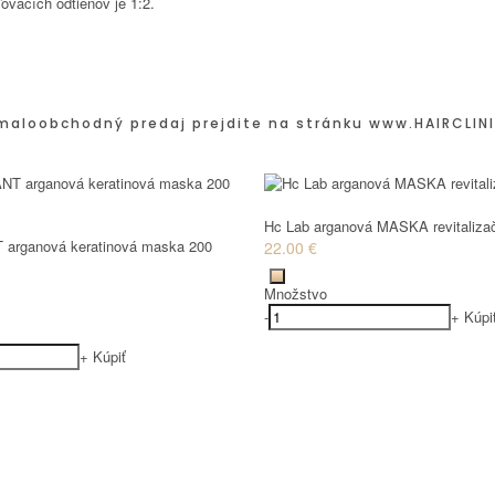
ovacích odtieňov je 1:2.
maloobchodný predaj prejdite na stránku
www.HAIRCLINI
Hc Lab arganová MASKA revitaliza
 arganová keratinová maska 200
22.00 €
Množstvo
-
+
Kúpi
+
Kúpiť