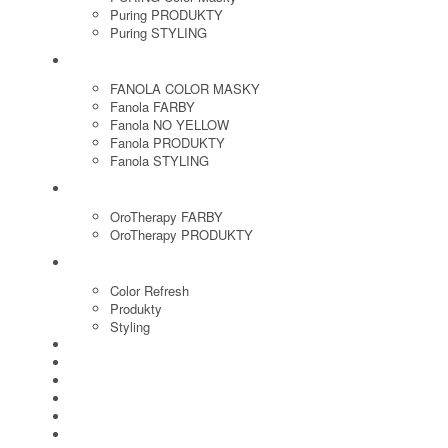
Puring PRODUKTY
Puring STYLING
FANOLA
FANOLA COLOR MASKY
Fanola FARBY
Fanola NO YELLOW
Fanola PRODUKTY
Fanola STYLING
ORO THERAPY
OroTherapy FARBY
OroTherapy PRODUKTY
MARIA NILA
Color Refresh
Produkty
Styling
JOICO
OLAPLEX
NOZNICE
KEFY
HREBENE
ELEKTRO