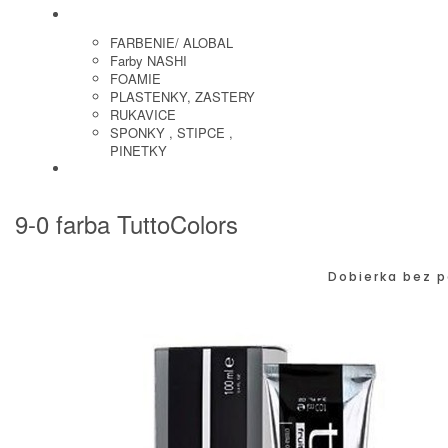
KADERNICKE POTREBY
FARBENIE/ ALOBAL
Farby NASHI
FOAMIE
PLASTENKY, ZASTERY
RUKAVICE
SPONKY , STIPCE ,
PINETKY
PEDIKURA
9-0 farba TuttoColors
Dobierka bez p