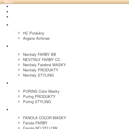
Menu
REVOX PLEX
Tutto FARBY
HC LABORATORY
HC Produkty
Argane Achinae
NEVITALY
Nevitaly FARBY BB
NEVITALY FARBY CC
Nevitaly Farebné MASKY
Nevitaly PRODUKTY
Nevitaly STYLING
PURING
PURING Color Masky
Puring PRODUKTY
Puring STYLING
FANOLA
FANOLA COLOR MASKY
Fanola FARBY
Fanola NO YELLOW