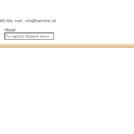
63 024, mail : info@hairclinic.sk
Hľadať