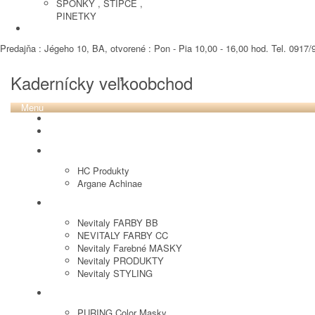
SPONKY , STIPCE ,
PINETKY
PEDIKURA
Predajňa : Jégeho 10, BA, otvorené : Pon - Pia 10,00 - 16,00 hod. Tel. 0917/9
Kadernícky veľkoobchod
Menu
REVOX PLEX
Tutto FARBY
HC LABORATORY
HC Produkty
Argane Achinae
NEVITALY
Nevitaly FARBY BB
NEVITALY FARBY CC
Nevitaly Farebné MASKY
Nevitaly PRODUKTY
Nevitaly STYLING
PURING
PURING Color Masky