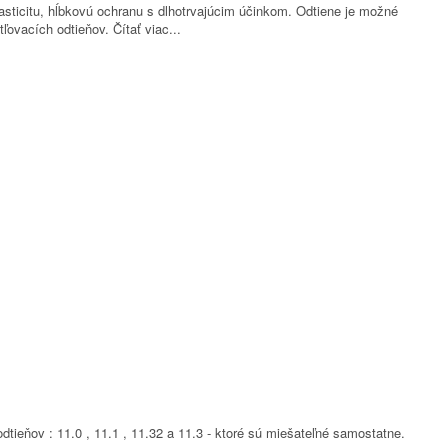
asticitu, hĺbkovú ochranu s dlhotrvajúcim účinkom. Odtiene je možné
ľovacích odtieňov.
Čítať viac...
ieňov : 11.0 , 11.1 , 11.32 a 11.3 - ktoré sú miešateľné samostatne.