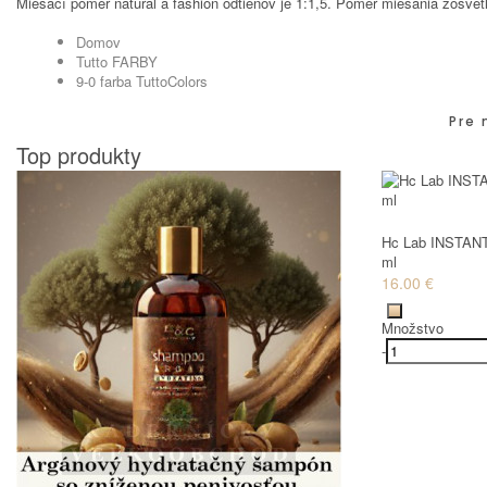
Miešací pomer natural a fashion odtieňov je 1:1,5. Pomer miešania zosvetľ
Domov
Tutto FARBY
9-0 farba TuttoColors
Pre 
Top produkty
Hc Lab INSTANT
ml
16.00 €
Množstvo
-