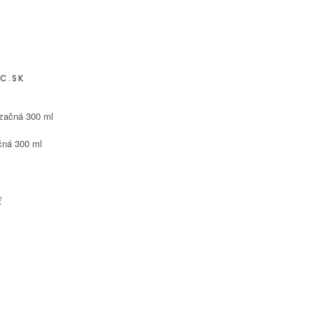
C.SK
čná 300 ml
ť