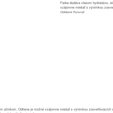
Farba dodáva vlasom hydratáciu, el
vzájomne miešať s výnimkou zosvet
Obľúbené
Porovnať
cim účinkom. Odtiene je možné vzájomne miešať s výnimkou zosvetľovacích odt