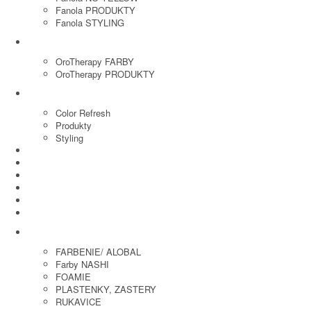
Fanola PRODUKTY
Fanola STYLING
ORO THERAPY
OroTherapy FARBY
OroTherapy PRODUKTY
MARIA NILA
Color Refresh
Produkty
Styling
JOICO
OLAPLEX
NOZNICE
KEFY
HREBENE
ELEKTRO
KADERNICKE POTREBY
FARBENIE/ ALOBAL
Farby NASHI
FOAMIE
PLASTENKY, ZASTERY
RUKAVICE