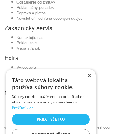
Odstúpenie od zmluvy
Reklamačný poriadok
Doprava a platba
Newsletter - ochrana osobných údajov
Zákaznícky servis
Kontaktujte nás
Reklamácie
Mapa stránok
Extra
Výrobcovia
Darčekové poukážky
×
Partnerský program
Táto webová lokalita
Akciový tovar
používa súbory cookie.
Môj účet
Súbory cookie používame na prispôsobenie
obsahu, reklám a analýzu návštevnosti.
Môj účet
História objednávok
Prečítať viac
Obľúbené produkty
Novinky
PRIJAŤ VŠETKO
© Kadernícky veľkoobchod •
NajReklama.sk - tvorba eshopu