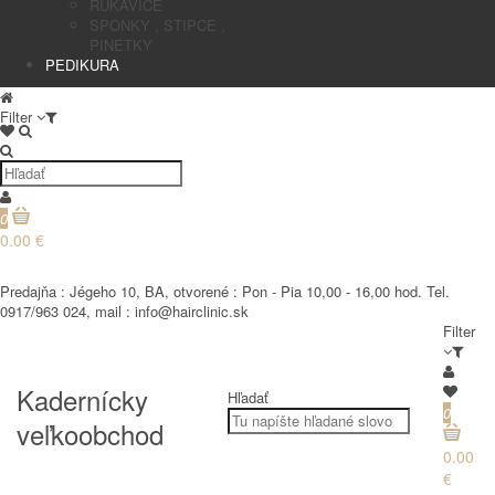
RUKAVICE
SPONKY , STIPCE ,
PINETKY
PEDIKURA
Filter
0
0.00 €
€
Predajňa : Jégeho 10, BA, otvorené : Pon - Pia 10,00 - 16,00 hod. Tel.
0917/963 024, mail : info@hairclinic.sk
Filter
Kadernícky
Hľadať
0
veľkoobchod
0.00
€