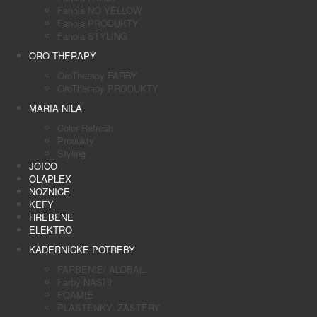
Fanola NO YELLOW
Fanola PRODUKTY
Fanola STYLING
ORO THERAPY
OroTherapy FARBY
OroTherapy PRODUKTY
MARIA NILA
Color Refresh
Produkty
Styling
JOICO
OLAPLEX
NOZNICE
KEFY
HREBENE
ELEKTRO
KADERNICKE POTREBY
FARBENIE/ ALOBAL
Farby NASHI
FOAMIE
PLASTENKY, ZASTERY