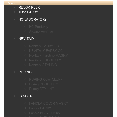
Menu
REVOX PLEX
Tutto FARBY
HC LABORATORY
HC Produkty
Argane Achinae
NEVITALY
Nevitaly FARBY BB
NEVITALY FARBY CC
Nevitaly Farebné MASKY
Nevitaly PRODUKTY
Nevitaly STYLING
PURING
PURING Color Masky
Puring PRODUKTY
Puring STYLING
FANOLA
FANOLA COLOR MASKY
Fanola FARBY
Fanola NO YELLOW