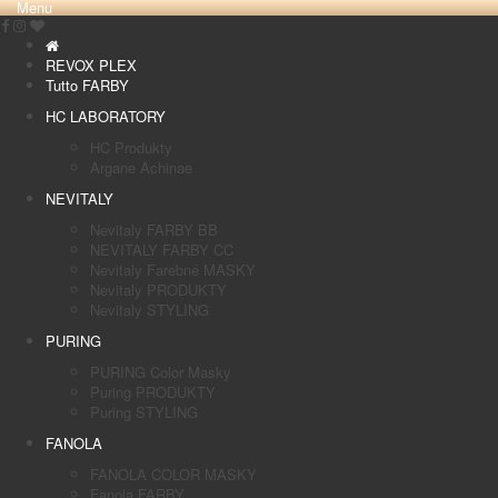
Menu
REVOX PLEX
Tutto FARBY
HC LABORATORY
HC Produkty
Argane Achinae
NEVITALY
Nevitaly FARBY BB
NEVITALY FARBY CC
Nevitaly Farebné MASKY
Nevitaly PRODUKTY
Nevitaly STYLING
PURING
PURING Color Masky
Puring PRODUKTY
Puring STYLING
FANOLA
FANOLA COLOR MASKY
Fanola FARBY