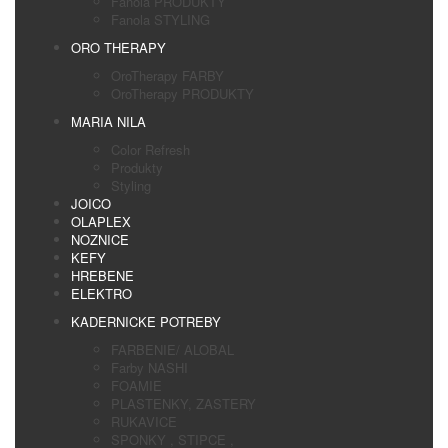
Fanola PRODUKTY
Fanola STYLING
ORO THERAPY
OroTherapy FARBY
OroTherapy PRODUKTY
MARIA NILA
Color Refresh
Produkty
Styling
JOICO
OLAPLEX
NOZNICE
KEFY
HREBENE
ELEKTRO
KADERNICKE POTREBY
FARBENIE/ ALOBAL
Farby NASHI
FOAMIE
PLASTENKY, ZASTERY
RUKAVICE
SPONKY , STIPCE ,