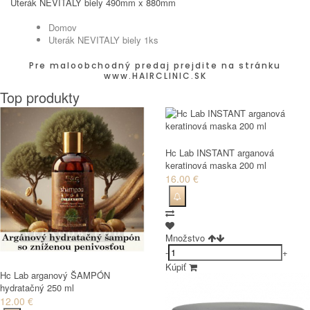
Uterák NEVITALY biely 490mm x 880mm
Domov
Uterák NEVITALY biely 1ks
Pre maloobchodný predaj prejdite na stránku
www.HAIRCLINIC.SK
Top produkty
Hc Lab INSTANT arganová
keratinová maska 200 ml
16.00 €
Množstvo
-
+
Kúpiť
Hc Lab arganový ŠAMPÓN
hydratačný 250 ml
12.00 €