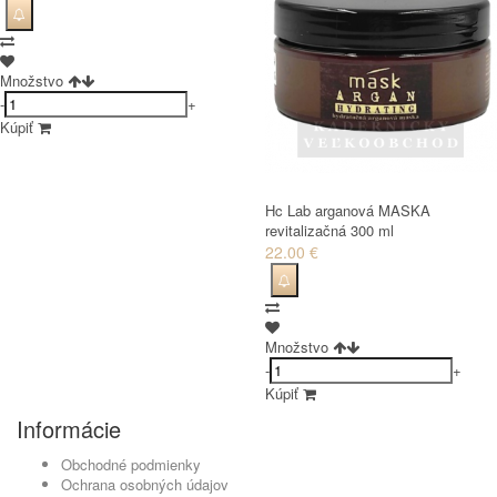
Množstvo
-
+
Kúpiť
Hc Lab arganová MASKA
revitalizačná 300 ml
22.00 €
Množstvo
-
+
Kúpiť
Informácie
Obchodné podmienky
Ochrana osobných údajov