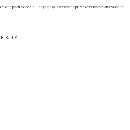
nižuje pocit svrbenia. Rehydratuje a obnovuje prirodzenú rovnováhu vlasovej
INIC.SK