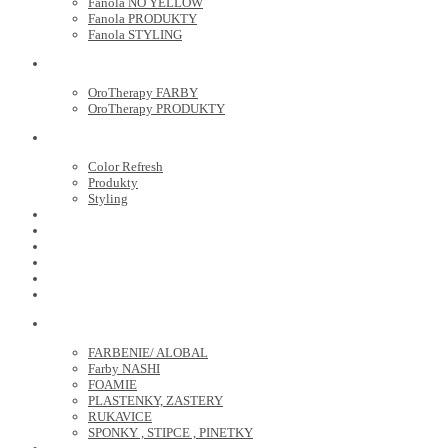
Fanola NO YELLOW
Fanola PRODUKTY
Fanola STYLING
ORO THERAPY
OroTherapy FARBY
OroTherapy PRODUKTY
MARIA NILA
Color Refresh
Produkty
Styling
JOICO
OLAPLEX
NOZNICE
KEFY
HREBENE
ELEKTRO
KADERNICKE POTREBY
FARBENIE/ ALOBAL
Farby NASHI
FOAMIE
PLASTENKY, ZASTERY
RUKAVICE
SPONKY , STIPCE , PINETKY