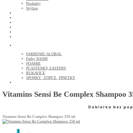
Produkty
Styling
JOICO
OLAPLEX
NOZNICE
KEFY
HREBENE
ELEKTRO
KADERNICKE POTREBY
FARBENIE/ ALOBAL
Farby NASHI
FOAMIE
PLASTENKY, ZASTERY
RUKAVICE
SPONKY , STIPCE , PINETKY
PEDIKURA
Vitamins Sensi Be Complex Shampoo 3
Dobierka bez pop
Vitamins Sensi Be Complex Shampoo 350 ml