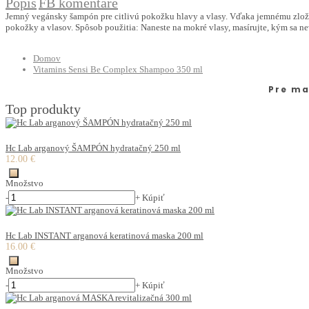
Popis
FB komentáre
Jemný vegánsky šampón pre citlivú pokožku hlavy a vlasy. Vďaka jemnému zlože
pokožky a vlasov. Spôsob použitia: Naneste na mokré vlasy, masírujte, kým sa ne
Domov
Vitamins Sensi Be Complex Shampoo 350 ml
Pre ma
Top produkty
Hc Lab arganový ŠAMPÓN hydratačný 250 ml
12.00 €
Množstvo
-
+
Kúpiť
Hc Lab INSTANT arganová keratinová maska 200 ml
16.00 €
Množstvo
-
+
Kúpiť