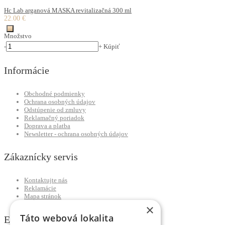
Hc Lab arganová MASKA revitalizačná 300 ml
22.00 €
Množstvo
-
+
Kúpiť
Informácie
Obchodné podmienky
Ochrana osobných údajov
Odstúpenie od zmluvy
Reklamačný poriadok
Doprava a platba
Newsletter - ochrana osobných údajov
Zákaznícky servis
Kontaktujte nás
Reklamácie
Mapa stránok
×
Táto webová lokalita
Extra