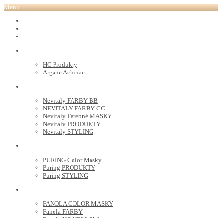
Menu
REVOX PLEX
Tutto FARBY
HC LABORATORY
HC Produkty
Argane Achinae
NEVITALY
Nevitaly FARBY BB
NEVITALY FARBY CC
Nevitaly Farebné MASKY
Nevitaly PRODUKTY
Nevitaly STYLING
PURING
PURING Color Masky
Puring PRODUKTY
Puring STYLING
FANOLA
FANOLA COLOR MASKY
Fanola FARBY