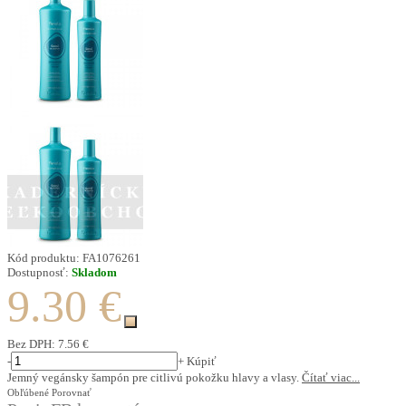
Kód produktu:
FA1076261
Dostupnosť:
Skladom
9.30 €
Bez DPH:
7.56 €
-
+
Kúpiť
Jemný vegánsky šampón pre citlivú pokožku hlavy a vlasy.
Čítať viac...
Obľúbené
Porovnať