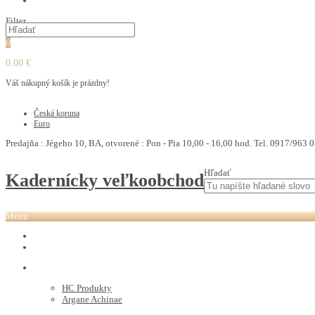
PEDIKURA
Filter
0
0.00 €
Váš nákupný košík je prázdny!
€
Česká koruna
Euro
Predajňa : Jégeho 10, BA, otvorené : Pon - Pia 10,00 - 16,00 hod. Tel. 0917/963 0
Hľadať
Kadernícky veľkoobchod
Menu
REVOX PLEX
Tutto FARBY
HC LABORATORY
HC Produkty
Argane Achinae