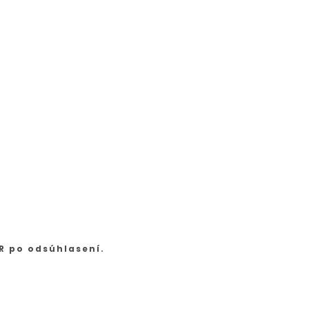
R po odsúhlasení.