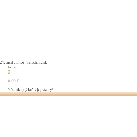
24, mail : info@hairclinic.sk
Filter
0
0.00 €
Váš nákupný košík je prázdny!