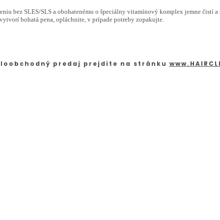
niu bez SLES/SLS a obohatenému o špeciálny vitamínový komplex jemne čistí a z
vytvorí bohatá pena, opláchnite, v prípade potreby zopakujte.
loobchodný predaj prejdite na stránku
www.HAIRCL