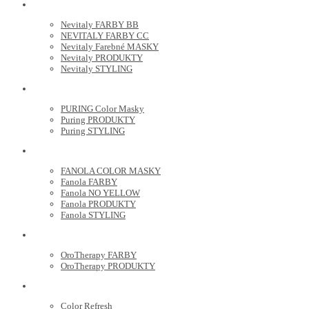
NEVITALY
Nevitaly FARBY BB
NEVITALY FARBY CC
Nevitaly Farebné MASKY
Nevitaly PRODUKTY
Nevitaly STYLING
PURING
PURING Color Masky
Puring PRODUKTY
Puring STYLING
FANOLA
FANOLA COLOR MASKY
Fanola FARBY
Fanola NO YELLOW
Fanola PRODUKTY
Fanola STYLING
ORO THERAPY
OroTherapy FARBY
OroTherapy PRODUKTY
MARIA NILA
Color Refresh