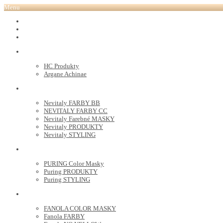
Menu
REVOX PLEX
Tutto FARBY
HC LABORATORY
HC Produkty
Argane Achinae
NEVITALY
Nevitaly FARBY BB
NEVITALY FARBY CC
Nevitaly Farebné MASKY
Nevitaly PRODUKTY
Nevitaly STYLING
PURING
PURING Color Masky
Puring PRODUKTY
Puring STYLING
FANOLA
FANOLA COLOR MASKY
Fanola FARBY