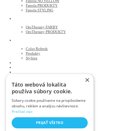
Fanola NO YELLOW
Fanola PRODUKTY
Fanola STYLING
ORO THERAPY
OroTherapy FARBY
OroTherapy PRODUKTY
MARIA NILA
Color Refresh
Produkty
Styling
JOICO
OLAPLEX
NOZNICE
KEFY
×
HREBENE
Táto webová lokalita
ELEKTRO
používa súbory cookie.
KADERNICKE POTREBY
Súbory cookie používame na prispôsobenie
FARBENIE/ ALOBAL
obsahu, reklám a analýzu návštevnosti.
Farby NASHI
Prečítať viac
FOAMIE
PLASTENKY, ZASTERY
RUKAVICE
PRIJAŤ VŠETKO
SPONKY , STIPCE , PINETKY