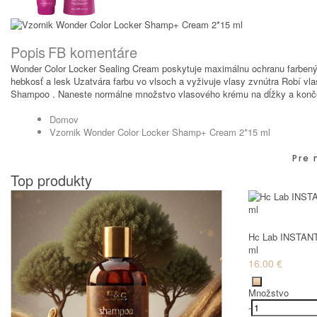
Popis
FB komentáre
Wonder Color Locker Sealing Cream poskytuje maximálnu ochranu farbeným
hebkosť a lesk Uzatvára farbu vo vlsoch a vyživuje vlasy zvnútra Robí v
Shampoo . Naneste normálne množstvo vlasového krému na dĺžky a končeky
Domov
Vzornik Wonder Color Locker Shamp+ Cream 2*15 ml
Pre 
Top produkty
Hc Lab INSTANT
ml
16.00 €
Množstvo
-