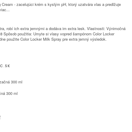
 Cream - zacelujúci krém s kyslým pH, ktorý uzatvára vlas a predlžuje
viac...
, robí ich extra jemnými a dodáva im extra lesk. Vlastnosti: Výnimočná
 3,8 Spôsob použitia: Umyte si vlasy vopred šampónom Color Locker
ne použite Color Locker Milk Spray pre extra jemný výsledok.
C.SK
čná 300 ml
ť