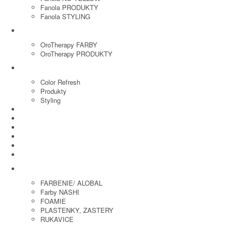
Fanola PRODUKTY
Fanola STYLING
ORO THERAPY
OroTherapy FARBY
OroTherapy PRODUKTY
MARIA NILA
Color Refresh
Produkty
Styling
JOICO
OLAPLEX
NOZNICE
KEFY
HREBENE
ELEKTRO
KADERNICKE POTREBY
FARBENIE/ ALOBAL
Farby NASHI
FOAMIE
PLASTENKY, ZASTERY
RUKAVICE