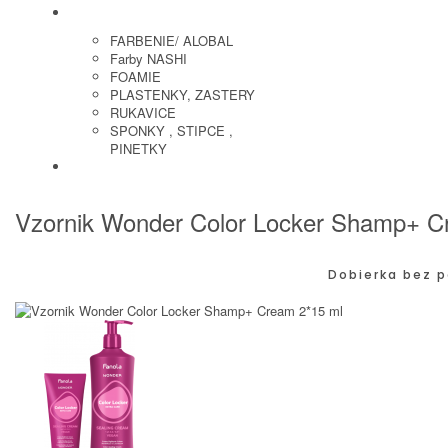
KADERNICKE POTREBY
FARBENIE/ ALOBAL
Farby NASHI
FOAMIE
PLASTENKY, ZASTERY
RUKAVICE
SPONKY , STIPCE ,
PINETKY
PEDIKURA
Vzornik Wonder Color Locker Shamp+ C
Dobierka bez p