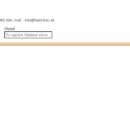
63 024, mail : info@hairclinic.sk
Hľadať