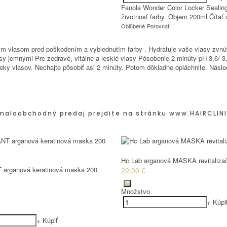
Fanola Wonder Color Locker Sealing
životnosť farby. Objem 200ml
Čítať 
Obľúbené
Porovnať
 vlasom pred poškodením a vyblednutím farby . Hydratuje vaše vlasy zvnútra
lasy jemnými Pre zedravé, vitálne a lesklé vlasy Pôsobenie 2 minúty pH 3,6/
 vlasov. Nechajte pôsobiť asi 2 minúty. Potom dôkladne opláchnite. Násled
maloobchodný predaj prejdite na stránku
www.HAIRCLINI
Hc Lab arganová MASKA revitaliza
 arganová keratinová maska 200
22.00 €
Množstvo
-
+
Kúpi
+
Kúpiť