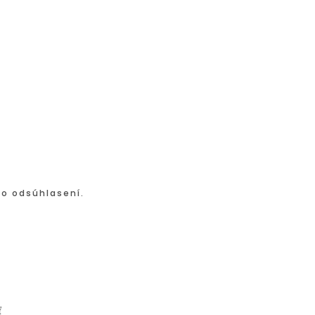
po odsúhlasení.
ť