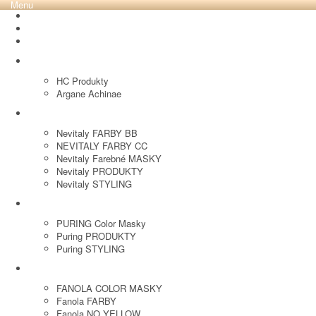
Menu
REVOX PLEX
Tutto FARBY
HC LABORATORY
HC Produkty
Argane Achinae
NEVITALY
Nevitaly FARBY BB
NEVITALY FARBY CC
Nevitaly Farebné MASKY
Nevitaly PRODUKTY
Nevitaly STYLING
PURING
PURING Color Masky
Puring PRODUKTY
Puring STYLING
FANOLA
FANOLA COLOR MASKY
Fanola FARBY
Fanola NO YELLOW