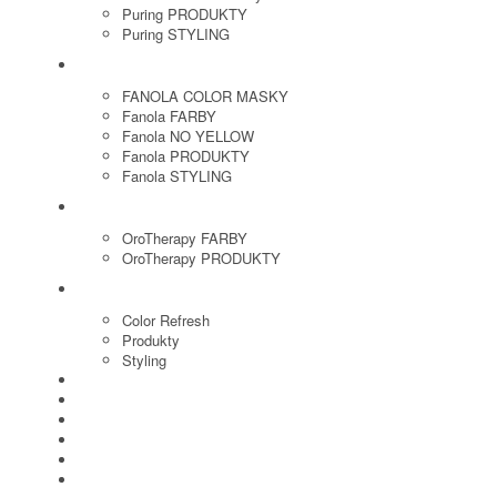
Puring PRODUKTY
Puring STYLING
FANOLA
FANOLA COLOR MASKY
Fanola FARBY
Fanola NO YELLOW
Fanola PRODUKTY
Fanola STYLING
ORO THERAPY
OroTherapy FARBY
OroTherapy PRODUKTY
MARIA NILA
Color Refresh
Produkty
Styling
JOICO
OLAPLEX
NOZNICE
KEFY
HREBENE
ELEKTRO