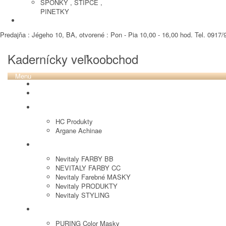
SPONKY , STIPCE ,
PINETKY
PEDIKURA
Predajňa : Jégeho 10, BA, otvorené : Pon - Pia 10,00 - 16,00 hod. Tel. 0917/9
Kadernícky veľkoobchod
Menu
REVOX PLEX
Tutto FARBY
HC LABORATORY
HC Produkty
Argane Achinae
NEVITALY
Nevitaly FARBY BB
NEVITALY FARBY CC
Nevitaly Farebné MASKY
Nevitaly PRODUKTY
Nevitaly STYLING
PURING
PURING Color Masky