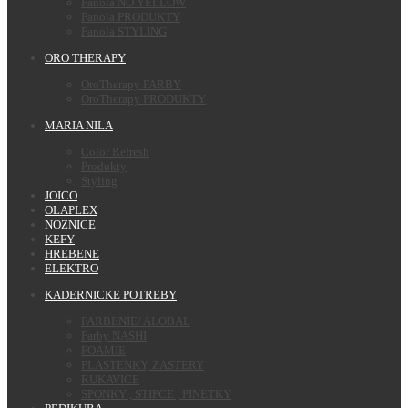
Fanola NO YELLOW
Fanola PRODUKTY
Fanola STYLING
ORO THERAPY
OroTherapy FARBY
OroTherapy PRODUKTY
MARIA NILA
Color Refresh
Produkty
Styling
JOICO
OLAPLEX
NOZNICE
KEFY
HREBENE
ELEKTRO
KADERNICKE POTREBY
FARBENIE/ ALOBAL
Farby NASHI
FOAMIE
PLASTENKY, ZASTERY
RUKAVICE
SPONKY , STIPCE , PINETKY