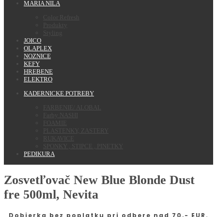
MARIA NILA
Color Refresh
Produkty
Styling
JOICO
OLAPLEX
NOZNICE
KEFY
HREBENE
ELEKTRO
KADERNICKE POTREBY
FARBENIE/ ALOBAL
Farby NASHI
FOAMIE
PLASTENKY, ZASTERY
RUKAVICE
SPONKY , STIPCE , PINETKY
PEDIKURA
Zosvetľovač New Blue Blonde Dust
fre 500ml, Nevita
Dobierka bez poplatku pri odbere nad 70,- EUR.