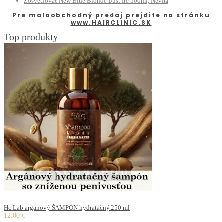
Zosvetľovač New Blue Blonde Dust fre 500ml, Nevita
Pre maloobchodný predaj prejdite na stránku
www.HAIRCLINIC.SK
Top produkty
Hc Lab arganový ŠAMPÓN hydratačný 250 ml
12.00 €