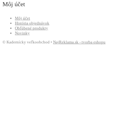
Môj účet
Môj účet
História objednávok
Obľúbené produkty
Novinky
© Kadernícky veľkoobchod •
NajReklama.sk - tvorba eshopu