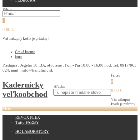
PEDIKURA
Filter
0
0.00 €
Váš nákupný košík je prázdny!
€
Česká koruna
Euro
Predajňa : Jégeho 10, BA, otvorené : Pon - Pia 10,00 - 16,00 hod. Tel. 0917/963
024, mail : info@hairclinic.sk
Filter
0
Kadernícky
Hľadať
0.00 €
veľkoobchod
Váš nákupný
košík je prázdny!
Menu
REVOX PLEX
Tutto FARBY
HC LABORATORY