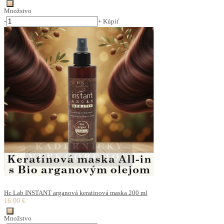
Množstvo
-
+
Kúpiť
Hc Lab INSTANT arganová keratinová maska 200 ml
16.00 €
Množstvo