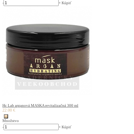
-
+
Kúpiť
Hc Lab arganová MASKA revitalizačná 300 ml
22.00 €
Množstvo
-
+
Kúpiť