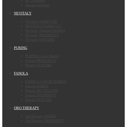
HC Produkty
Argane Achinae
NEVITALY
Nevitaly FARBY BB
NEVITALY FARBY CC
Nevitaly Farebné MASKY
Nevitaly PRODUKTY
Nevitaly STYLING
PURING
PURING Color Masky
Puring PRODUKTY
Puring STYLING
FANOLA
FANOLA COLOR MASKY
Fanola FARBY
Fanola NO YELLOW
Fanola PRODUKTY
Fanola STYLING
ORO THERAPY
OroTherapy FARBY
OroTherapy PRODUKTY