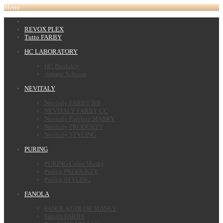
Menu
REVOX PLEX
Tutto FARBY
HC LABORATORY
HC Produkty
Argane Achinae
NEVITALY
Nevitaly FARBY BB
NEVITALY FARBY CC
Nevitaly Farebné MASKY
Nevitaly PRODUKTY
Nevitaly STYLING
PURING
PURING Color Masky
Puring PRODUKTY
Puring STYLING
FANOLA
FANOLA COLOR MASKY
Fanola FARBY