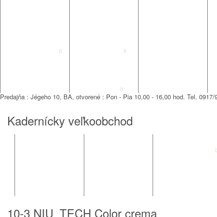
REVOX PLEX
Tutto FARBY
ORO THERAPY
MARIA NILA
JOICO
ELEKTRO
KADERNICKE
PEDIKURA
POTREBY
Predajňa : Jégeho 10, BA, otvorené : Pon - Pia 10,00 - 16,00 hod. Tel. 0917/9
Kadernícky veľkoobchod
REVOX PLEX
Tutto FARBY
HC LABORATORY
OLAPLEX
NOZNICE
KEFY
10-3 NIU_TECH Color crema