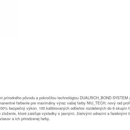
kami prírodného pôvodu a pokročilou technológiou DUALRICH_BOND SYSTEM 
permanentné farbenie pre maximálny výraz vašej farby NIU_TECH, nový rad pr
e 100% bezpečný výkon. 100 kalibrovaných odtieňov rozdelených do 6 skupín 
oženie, ktoré zaisťuje výsledky s jasnými, žiarivými odrazmi a farebnými tó
lasov a ich prirodzenej farby.