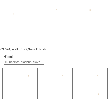
HC LABORATORY
NEVITALY
PURING
OLAPLEX
NOZNICE
KEFY
63 024, mail : info@hairclinic.sk
Hľadať
NEVITALY
PURING
FANOLA
KADERNICKE
HREBENE
ELEKTRO
POTREBY