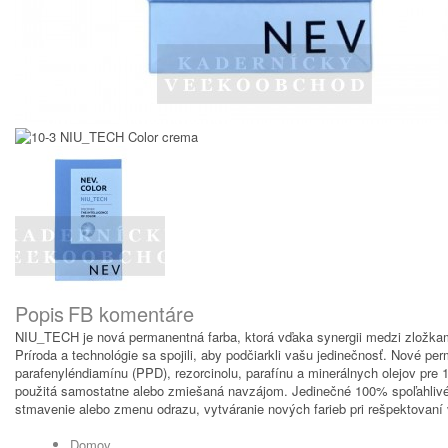
Popis
FB komentáre
NIU_TECH je nová permanentná farba, ktorá vďaka synergii medzi zlož
Príroda a technológie sa spojili, aby podčiarkli vašu jedinečnosť. Nové 
parafenyléndiamínu (PPD), rezorcinolu, parafínu a minerálnych olejov pr
použitá samostatne alebo zmiešaná navzájom. Jedinečné 100% spoľahlivé zl
stmavenie alebo zmenu odrazu, vytváranie nových farieb pri rešpektovaní v
Domov