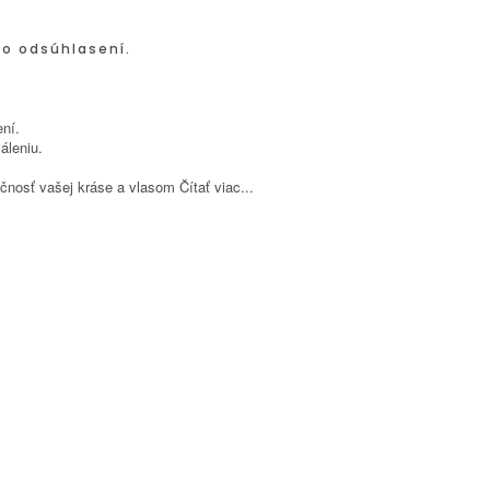
po odsúhlasení.
ní.
áleniu.
inečnosť vašej kráse a vlasom
Čítať viac...