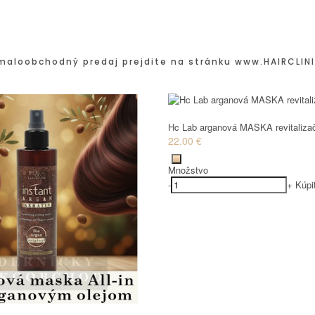
maloobchodný predaj prejdite na stránku
www.HAIRCLINI
Hc Lab arganová MASKA revitaliza
22.00 €
Množstvo
-
+
Kúpi