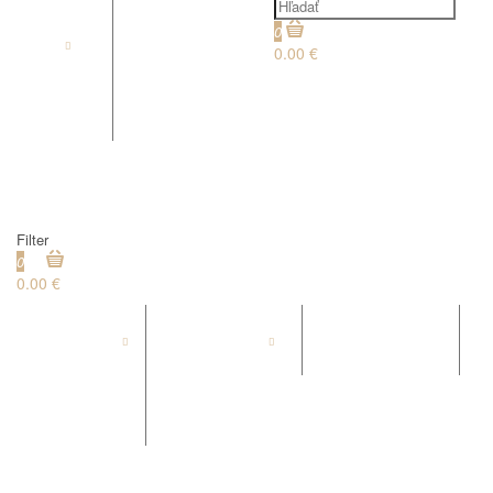
0
FANOLA
0.00 €
€
HREBENE
Filter
0
0.00 €
ORO THERAPY
MARIA NILA
JOICO
PEDIKURA