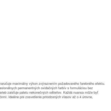
zaručuje maximálny výkon zvýraznením požadovaného farebného efektu.
ofesionálnych permanentných oxidačných farbív s formuláciou bez
farieb zaisťuje paletu nekonečných odtieňov. Každá nuansa môže byť
nmi. Ideálne pre zosvetlenie prirodzených vlasov až o 4 úrovne,