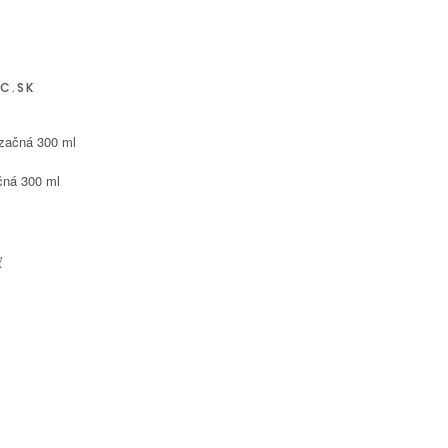
C.SK
čná 300 ml
ť