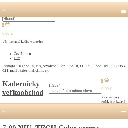
Menu
0
0.00 €
Váš nákupný košík je prázdny!
€
Česká koruna
Euro
Predajňa : Jégeho 10, BA, otvorené : Pon - Pia 10,00 - 16,00 hod. Tel. 0917/963
024, mail : info@hairclinic.sk
Filter
0
Kadernícky
Hľadať
0.00 €
veľkoobchod
Váš nákupný
košík je prázdny!
Menu
7-00 NIU_TECH Color crema