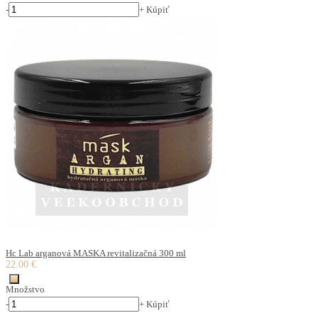
-
+
Kúpiť
Hc Lab arganová MASKA revitalizačná 300 ml
22.00 €
Množstvo
-
+
Kúpiť