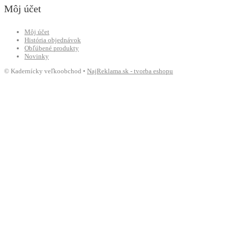
Môj účet
Môj účet
História objednávok
Obľúbené produkty
Novinky
© Kadernícky veľkoobchod •
NajReklama.sk - tvorba eshopu