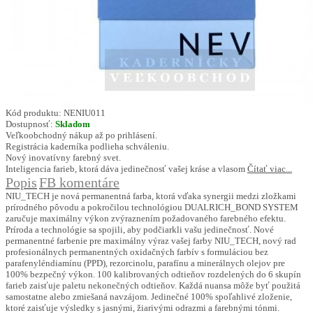
Kód produktu:
NENIU011
Dostupnosť:
Skladom
Veľkoobchodný nákup až po prihlásení.
Registrácia kaderníka podlieha schváleniu.
Nový inovatívny farebný svet.
Inteligencia farieb, ktorá dáva jedinečnosť vašej kráse a vlasom
Čítať viac...
Popis
FB komentáre
NIU_TECH je nová permanentná farba, ktorá vďaka synergii medzi zložkami
prírodného pôvodu a pokročilou technológiou DUALRICH_BOND SYSTEM
zaručuje maximálny výkon zvýraznením požadovaného farebného efektu.
Príroda a technológie sa spojili, aby podčiarkli vašu jedinečnosť. Nové
permanentné farbenie pre maximálny výraz vašej farby NIU_TECH, nový rad
profesionálnych permanentných oxidačných farbív s formuláciou bez
parafenyléndiamínu (PPD), rezorcinolu, parafínu a minerálnych olejov pre
100% bezpečný výkon. 100 kalibrovaných odtieňov rozdelených do 6 skupín
farieb zaisťuje paletu nekonečných odtieňov. Každá nuansa môže byť použitá
samostatne alebo zmiešaná navzájom. Jedinečné 100% spoľahlivé zloženie,
ktoré zaisťuje výsledky s jasnými, žiarivými odrazmi a farebnými tónmi.