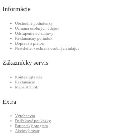
Informácie
Obchodné podmienky
Ochrana osobných údajov
Odstúpenie od zmluvy
Reklamačný poriadok
Doprava a platba
Newsletter - ochrana osobných údajov
Zákaznícky servis
Kontaktujte nás
Reklamácie
Mapa stránok
Extra
Výrobcovia
Darčekové poukážky
Partnerský program
Akciový tovar