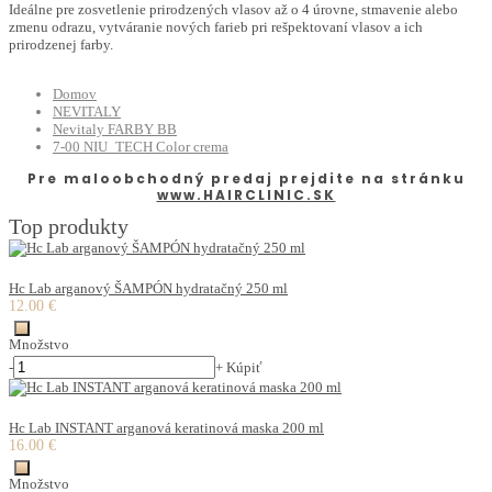
Ideálne pre zosvetlenie prirodzených vlasov až o 4 úrovne, stmavenie alebo
zmenu odrazu, vytváranie nových farieb pri rešpektovaní vlasov a ich
prirodzenej farby.
Domov
NEVITALY
Nevitaly FARBY BB
7-00 NIU_TECH Color crema
Pre maloobchodný predaj prejdite na stránku
www.HAIRCLINIC.SK
Top produkty
Hc Lab arganový ŠAMPÓN hydratačný 250 ml
12.00 €
Množstvo
-
+
Kúpiť
Hc Lab INSTANT arganová keratinová maska 200 ml
16.00 €
Množstvo