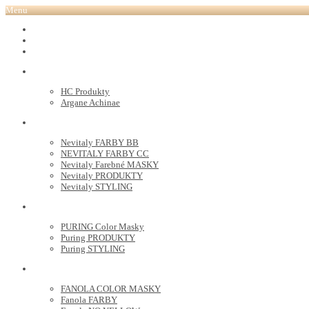
Menu
REVOX PLEX
Tutto FARBY
HC LABORATORY
HC Produkty
Argane Achinae
NEVITALY
Nevitaly FARBY BB
NEVITALY FARBY CC
Nevitaly Farebné MASKY
Nevitaly PRODUKTY
Nevitaly STYLING
PURING
PURING Color Masky
Puring PRODUKTY
Puring STYLING
FANOLA
FANOLA COLOR MASKY
Fanola FARBY