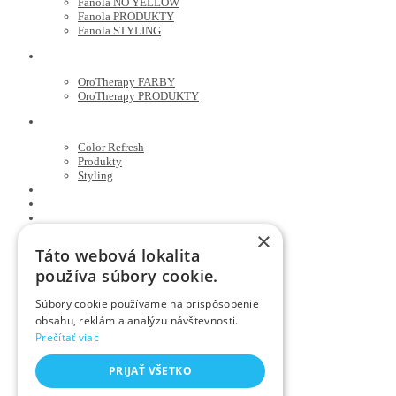
Fanola NO YELLOW
Fanola PRODUKTY
Fanola STYLING
ORO THERAPY
OroTherapy FARBY
OroTherapy PRODUKTY
MARIA NILA
Color Refresh
Produkty
Styling
JOICO
OLAPLEX
NOZNICE
KEFY
×
HREBENE
Táto webová lokalita
ELEKTRO
používa súbory cookie.
KADERNICKE POTREBY
Súbory cookie používame na prispôsobenie
FARBENIE/ ALOBAL
obsahu, reklám a analýzu návštevnosti.
Farby NASHI
Prečítať viac
FOAMIE
PLASTENKY, ZASTERY
RUKAVICE
PRIJAŤ VŠETKO
SPONKY , STIPCE , PINETKY